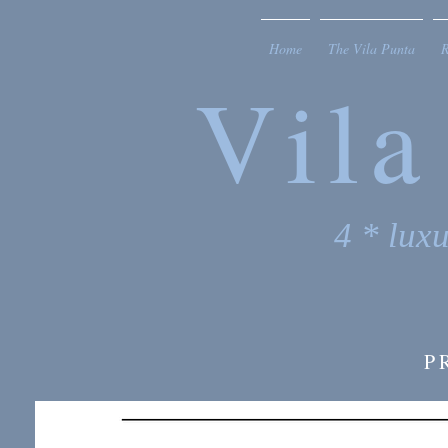
Home
The Vila Punta
Vila
4 * lux
P