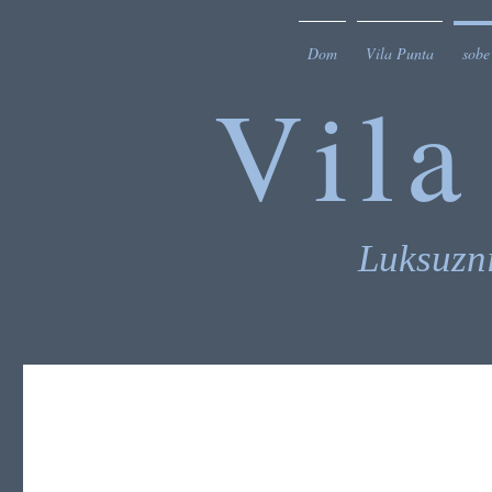
Dom
Vila Punta
sobe
Vila
Luksuzn