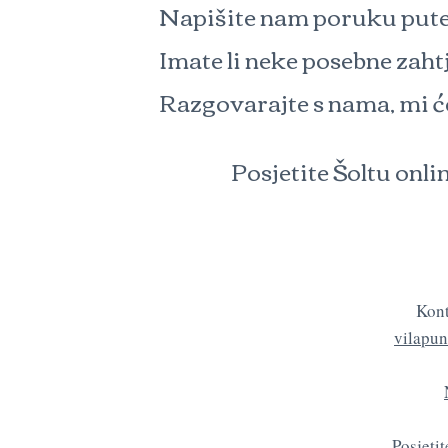
Napišite nam poruku putem
Imate li neke posebne zahtj
Razgovarajte s nama, mi 
Posjetite Šoltu onli
Kont
vilapu
Posjeti