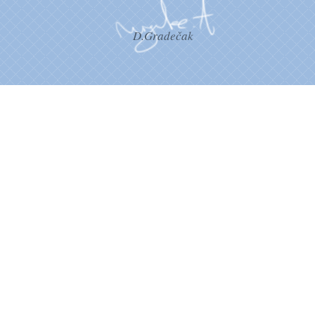
D.Gradečak