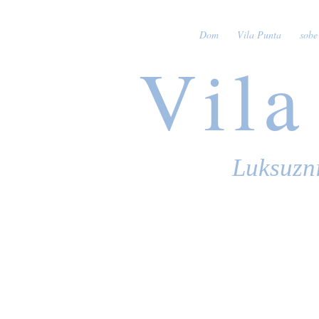
Dom
Vila Punta
sobe
Vila
Luksuzn
K